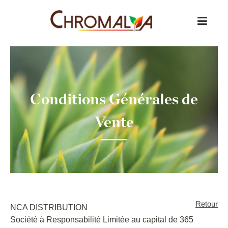
Panneau de gestion des cookies
Skip
to
content
Conditions Générales de
Vente
Retour
NCA DISTRIBUTION
Société à Responsabilité Limitée au capital de 365